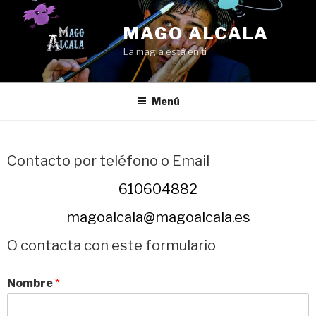
MAGO ALCALA
La magia está en ti
Menú
Contacto por teléfono o Email
610604882
magoalcala@magoalcala.es
O contacta con este formulario
Nombre
*